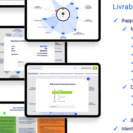
Livrab
Rapp
6
D
B
Ident