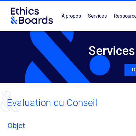
À propos
Services
Ressourc
Services
D
Evaluation du Conseil
Objet