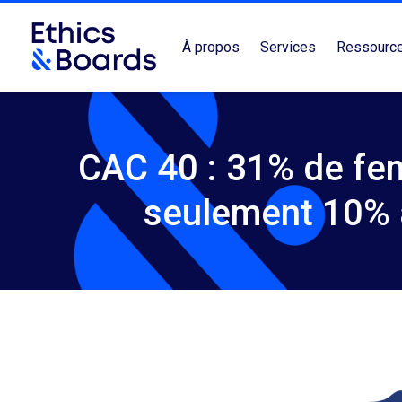
À propos
Services
Ressourc
CAC 40 : 31% de fe
seulement 10% a