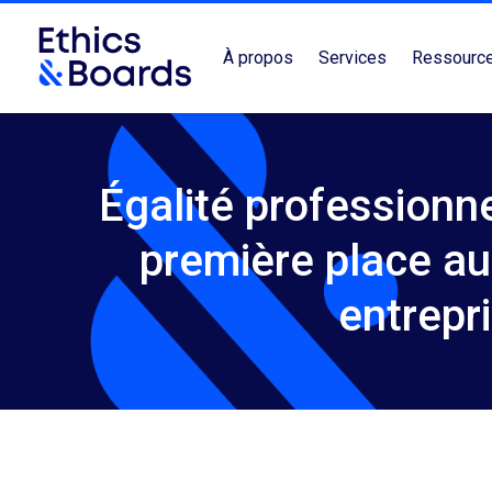
À propos
Services
Ressourc
Égalité professionne
première place a
entrepr