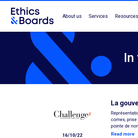
About us
Services
Resource
In
La gouve
Représentatio
comex, prise
pointe de no
Read more
16/10/22