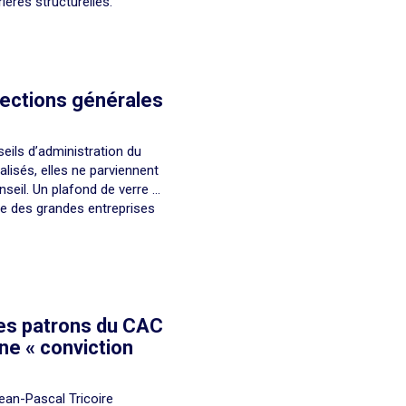
ières structurelles.
rections générales
eils d’administration du
isés, elles ne parviennent
nseil. Un plafond de verre …
te des grandes entreprises
 ces patrons du CAC
e « conviction
Jean-Pascal Tricoire